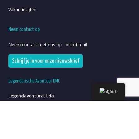
Vakantiecijfers
Neem contact op
Neem contact met ons op - bel of mail
Schrijf je in voor onze nieuwsbrief
Legendarische Avontuur DMC
Dutch
Legendaventura, Lda
R. Emissor Regional do Sul, Bloco D, Loja 3, 8000-338
Faro, Portugal
+351 308 810 558
(*oproep via nationaal vast netwerk)
NIPC/BTW: PT510433596