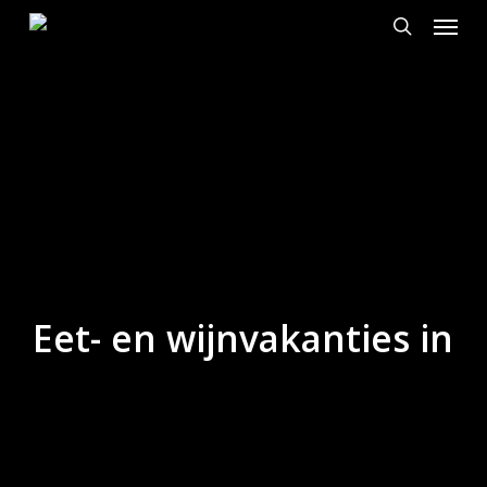
Menu
Ga
naar
zoeken
hoofdinhoud
Eet- en wijnvakanties in