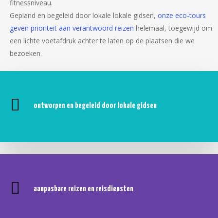
fitnessniveau.
Gepland en begeleid door lokale lokale gidsen,
onze eco-tours
geven prioriteit aan verantwoord reizen
helemaal, toegewijd om
Ontdek Portugal te voet!
een lichte voetafdruk achter te laten op de plaatsen die we
bezoeken.
ontworpen en begeleid door lokale gidsen
aanpasbare reizen en reisdiensten