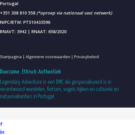
Portugal
+351 308 810 558
(*oproep via nationaal vast netwerk)
NIPC/BTW: PT510433596
RNAVT: 3942 | RNAAT: 658/2020
Startpagina |
Algemene voorwaarden |
Privacybeleid
Duurzame . Ethisch. Authentiek
Legendary Adventure is een DMC die gespecialiseerd is in
verantwoord wandelen, fietsen, vogels kijken en culturele en
natuurvakanties in Portugal.
facebook
gelinkt