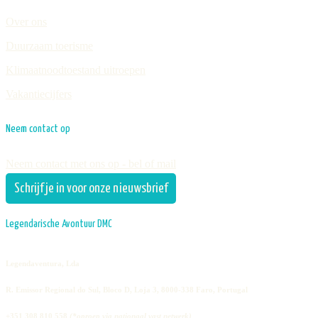
Over ons
Duurzaam toerisme
Klimaatnoodtoestand uitroepen
Vakantiecijfers
Neem contact op
Neem contact met ons op - bel of mail
Schrijf je in voor onze nieuwsbrief
Legendarische Avontuur DMC
Legendaventura, Lda
R. Emissor Regional do Sul, Bloco D, Loja 3, 8000-338 Faro, Portugal
+351 308 810 558
(*oproep via nationaal vast netwerk)