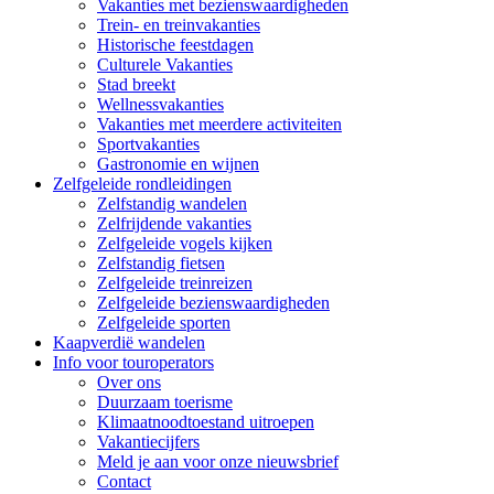
Vakanties met bezienswaardigheden
Trein- en treinvakanties
Historische feestdagen
Culturele Vakanties
Stad breekt
Wellnessvakanties
Vakanties met meerdere activiteiten
Sportvakanties
Gastronomie en wijnen
Zelfgeleide rondleidingen
Zelfstandig wandelen
Zelfrijdende vakanties
Zelfgeleide vogels kijken
Zelfstandig fietsen
Zelfgeleide treinreizen
Zelfgeleide bezienswaardigheden
Zelfgeleide sporten
Kaapverdië wandelen
Info voor touroperators
Over ons
Duurzaam toerisme
Klimaatnoodtoestand uitroepen
Vakantiecijfers
Meld je aan voor onze nieuwsbrief
Contact