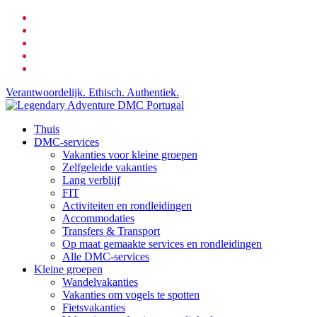
Ga
facebook
naar
gelinkt
hoofdinhoud
youtube
telefoon
e-
mail
Verantwoordelijk. Ethisch. Authentiek.
zoeken
Menu
Thuis
DMC-services
Vakanties voor kleine groepen
Zelfgeleide vakanties
Lang verblijf
FIT
Activiteiten en rondleidingen
Accommodaties
Transfers & Transport
Op maat gemaakte services en rondleidingen
Alle DMC-services
Kleine groepen
Wandelvakanties
Vakanties om vogels te spotten
Fietsvakanties