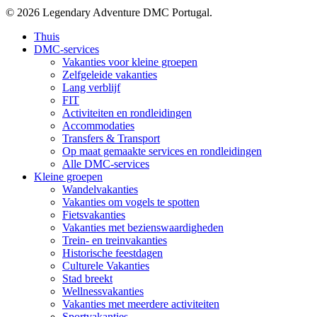
mail
© 2026 Legendary Adventure DMC Portugal.
Menu
Thuis
sluiten
DMC-services
Vakanties voor kleine groepen
Zelfgeleide vakanties
Lang verblijf
FIT
Activiteiten en rondleidingen
Accommodaties
Transfers & Transport
Op maat gemaakte services en rondleidingen
Alle DMC-services
Kleine groepen
Wandelvakanties
Vakanties om vogels te spotten
Fietsvakanties
Vakanties met bezienswaardigheden
Trein- en treinvakanties
Historische feestdagen
Culturele Vakanties
Stad breekt
Wellnessvakanties
Vakanties met meerdere activiteiten
Sportvakanties