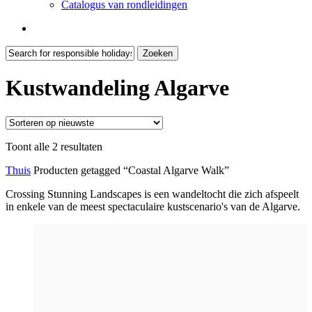
Catalogus van rondleidingen
zoeken
Zoeken
Zoekopdracht
sluiten
Kustwandeling Algarve
Gesorteerd
Toont alle 2 resultaten
op
Thuis
Producten getagged “Coastal Algarve Walk”
nieuwste
Crossing Stunning Landscapes is een wandeltocht die zich afspeelt
in enkele van de meest spectaculaire kustscenario's van de Algarve.