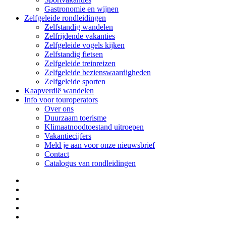
Gastronomie en wijnen
Zelfgeleide rondleidingen
Zelfstandig wandelen
Zelfrijdende vakanties
Zelfgeleide vogels kijken
Zelfstandig fietsen
Zelfgeleide treinreizen
Zelfgeleide bezienswaardigheden
Zelfgeleide sporten
Kaapverdië wandelen
Info voor touroperators
Over ons
Duurzaam toerisme
Klimaatnoodtoestand uitroepen
Vakantiecijfers
Meld je aan voor onze nieuwsbrief
Contact
Catalogus van rondleidingen
facebook
gelinkt
youtube
telefoon
e-
mail