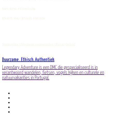
NIPC/BTW: PT510433596
RNAVT: 3942 | RNAAT: 658/2020
Startpagina |
Algemene voorwaarden |
Privacybeleid
Duurzame . Ethisch. Authentiek
Legendary Adventure is een DMC die gespecialiseerd is in
verantwoord wandelen, fietsen, vogels kijken en culturele en
natuurvakanties in Portugal.
facebook
gelinkt
youtube
telefoon
e-