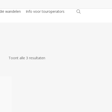
zoeken
dië wandelen
Info voor touroperators
Gesorteerd
Toont alle 3 resultaten
op
nieuwste