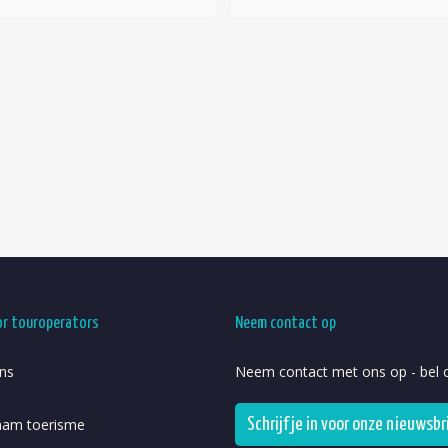
or touroperators
Neem contact op
ns
Neem contact met ons op - bel o
aam toerisme
Schrijf je in voor onze nieuwsbr