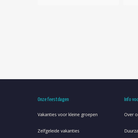
Onze feestdagen
Info vo
Vakanties voor kleine groepen
Over o
Zelfgeleide vakanties
Duurz