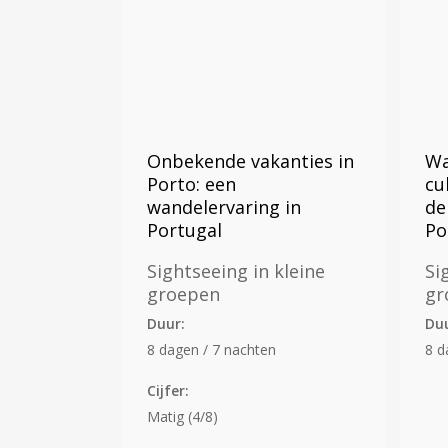
Onbekende vakanties in
Wa
Porto: een
cu
wandelervaring in
de
Portugal
Po
Sightseeing in kleine
Si
groepen
gr
Duur:
Du
8 dagen / 7 nachten
8 d
Cijfer:
Matig (4/8)