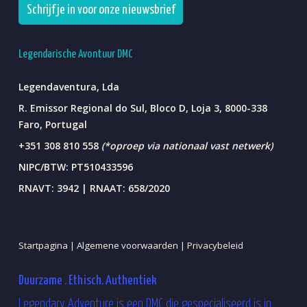
Schrijf je in voor onze nieuwsbrief
Legendarische Avontuur DMC
Legendaventura, Lda
R. Emissor Regional do Sul, Bloco D, Loja 3, 8000-338
Faro, Portugal
+351 308 810 558
(*oproep via nationaal vast netwerk)
NIPC/BTW: PT510433596
RNAVT: 3942 | RNAAT: 658/2020
Startpagina |
Algemene voorwaarden |
Privacybeleid
Duurzame . Ethisch. Authentiek
Legendary Adventure is een DMC die gespecialiseerd is in