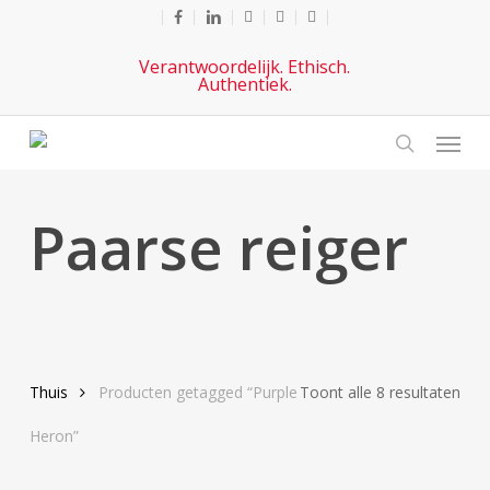
Ga
facebook
gelinkt
youtube
telefoon
e-
naar
mail
Verantwoordelijk. Ethisch.
hoofdinhoud
Authentiek.
Menu
zoeken
Paarse reiger
Ges
Thuis
Producten getagged “Purple
Toont alle 8 resultaten
op
Heron”
nie