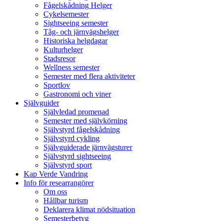
Fågelskådning Helger
Cykelsemester
Sightseeing semester
Tåg- och järnvägshelger
Historiska helgdagar
Kulturhelger
Stadsresor
Wellness semester
Semester med flera aktiviteter
Sportlov
Gastronomi och viner
Självguider
Självledad promenad
Semester med självkörning
Självstyrd fågelskådning
Självstyrd cykling
Självguiderade järnvägsturer
Självstyrd sightseeing
Självstyrd sport
Kap Verde Vandring
Info för researrangörer
Om oss
Hållbar turism
Deklarera klimat nödsituation
Semesterbetyg