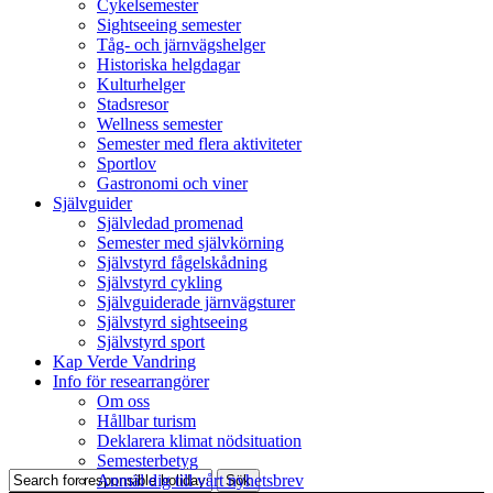
Cykelsemester
Sightseeing semester
Tåg- och järnvägshelger
Historiska helgdagar
Kulturhelger
Stadsresor
Wellness semester
Semester med flera aktiviteter
Sportlov
Gastronomi och viner
Självguider
Självledad promenad
Semester med självkörning
Självstyrd fågelskådning
Självstyrd cykling
Självguiderade järnvägsturer
Självstyrd sightseeing
Självstyrd sport
Kap Verde Vandring
Info för researrangörer
Om oss
Hållbar turism
Deklarera klimat nödsituation
Semesterbetyg
Anmäl dig till vårt nyhetsbrev
Sök