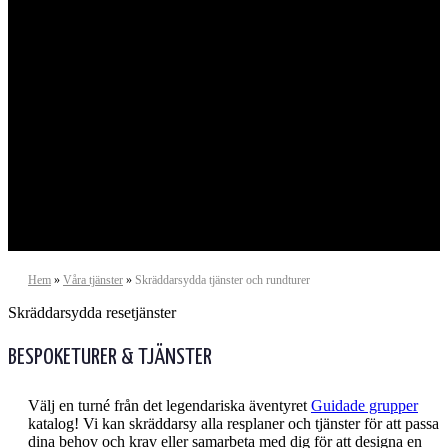
Portugal
Hem
»
Våra tjänster
»
Skräddarsydda tjänster och rundturer
Skräddarsydda resetjänster
BESPOKETURER & TJÄNSTER
Välj en turné från det legendariska äventyret
Guidade grupper
katalog! Vi kan skräddarsy alla resplaner och tjänster för att passa
dina behov och krav eller samarbeta med dig för att designa en