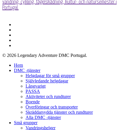
vandring, cykling, fågelskådning, kultur- och natursemester i
Portugal.
Facebook
länkad
Youtube
telefon
e-
post
© 2026 Legendary Adventure DMC Portugal.
Stäng
Hem
meny
DMC -tjänster
Helgdagar för små grupper
Självledande helgdagar
Långvarigt
PASSA
Aktiviteter och rundturer
Boende
Överföringar och transporter
Skräddarsydda tjänster och rundturer
Alla DMC -tjänster
Små grupper
Vandringshelger