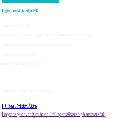
Legendariskt äventyr DMC
Legendaventura, Lda
R. Emissor Regional do Sul, Bloco D, Loja 3, 8000-338 Faro, Portugal
+351 308 810 558
(*samtal för det nationella fasta nätet)
NIPC/moms: PT510433596
RNAVT: 3942 | RNAAT: 658/2020
Hemsida |
Villkor |
Integritetspolicy
Hållbar . Etiskt. Äkta
Legendary Adventure är en DMC specialiserad på ansvarsfull