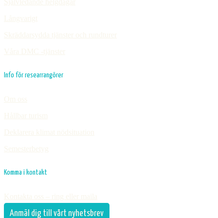
Självledande helgdagar
Långvarigt
Skräddarsydda tjänster och rundturer
Våra DMC -tjänster
Info för researrangörer
Om oss
Hållbar turism
Deklarera klimat nödsituation
Semesterbetyg
Komma i kontakt
Kontakta oss – ring eller maila
Anmäl dig till vårt nyhetsbrev