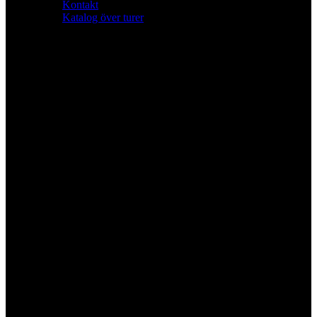
Stäng
Kontakt
sökning
Katalog över turer
Sök
Skräddarsydda turer i