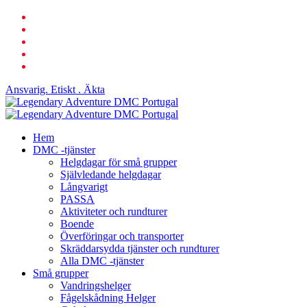
Hoppa
Facebook
till
länkad
huvudinnehåll
Youtube
telefon
e-
post
Ansvarig. Etiskt . Äkta
Sök
Meny
Hem
DMC -tjänster
Helgdagar för små grupper
Självledande helgdagar
Långvarigt
PASSA
Aktiviteter och rundturer
Boende
Överföringar och transporter
Skräddarsydda tjänster och rundturer
Alla DMC -tjänster
Små grupper
Vandringshelger
Fågelskådning Helger