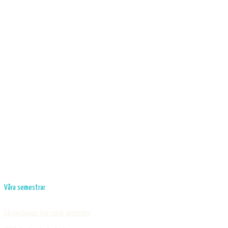
Våra semestrar
Helgdagar för små grupper