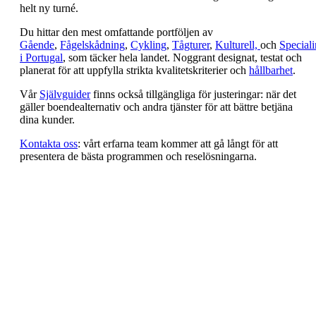
helt ny turné.
Du hittar den mest omfattande portföljen av
Gående
,
Fågelskådning
,
Cykling
,
Tågturer
,
Kulturell,
och
Speciali
i Portugal
, som täcker hela landet. Noggrant designat, testat och
planerat för att uppfylla strikta kvalitetskriterier och
hållbarhet
.
Vår
Självguider
finns också tillgängliga för justeringar: när det
gäller boendealternativ och andra tjänster för att bättre betjäna
dina kunder.
Kontakta oss
: vårt erfarna team kommer att gå långt för att
presentera de bästa programmen och reselösningarna.