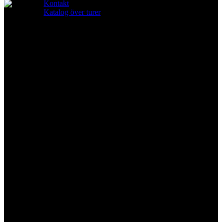
Stäng
Kontakt
sökning
Katalog över turer
Sök
Självstyrd cykling i Portugal