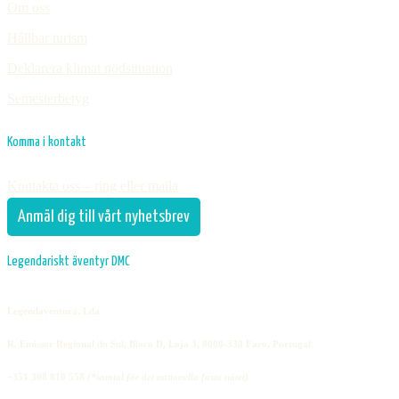
Om oss
Hållbar turism
Deklarera klimat nödsituation
Semesterbetyg
Komma i kontakt
Kontakta oss – ring eller maila
Anmäl dig till vårt nyhetsbrev
Legendariskt äventyr DMC
Legendaventura, Lda
R. Emissor Regional do Sul, Bloco D, Loja 3, 8000-338 Faro, Portugal
+351 308 810 558
(*samtal för det nationella fasta nätet)