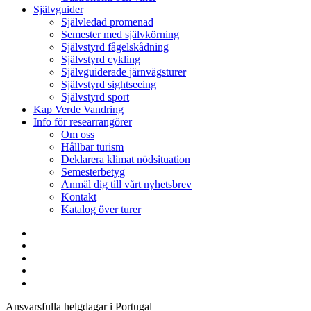
Självguider
Självledad promenad
Semester med självkörning
Självstyrd fågelskådning
Självstyrd cykling
Självguiderade järnvägsturer
Självstyrd sightseeing
Självstyrd sport
Kap Verde Vandring
Info för researrangörer
Om oss
Hållbar turism
Deklarera klimat nödsituation
Semesterbetyg
Anmäl dig till vårt nyhetsbrev
Kontakt
Katalog över turer
Facebook
länkad
Youtube
telefon
e-
post
Ansvarsfulla helgdagar i Portugal