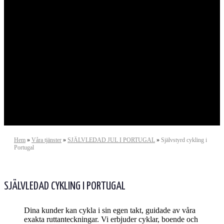
Oberoende tvåhjuliga äventyr
Hem
»
Våra tjänster
»
SJÄLVLEDAD JUL I PORTUGAL
»
Självstyrd cykling i
Portugal
SJÄLVLEDAD CYKLING I PORTUGAL
Dina kunder kan cykla i sin egen takt, guidade av våra
exakta ruttanteckningar. Vi erbjuder cyklar, boende och