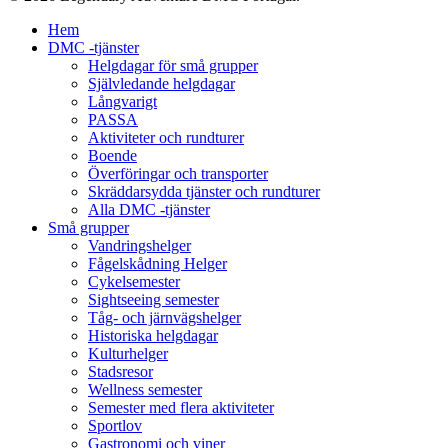
Stäng
Hem
meny
DMC -tjänster
Helgdagar för små grupper
Självledande helgdagar
Långvarigt
PASSA
Aktiviteter och rundturer
Boende
Överföringar och transporter
Skräddarsydda tjänster och rundturer
Alla DMC -tjänster
Små grupper
Vandringshelger
Fågelskådning Helger
Cykelsemester
Sightseeing semester
Tåg- och järnvägshelger
Historiska helgdagar
Kulturhelger
Stadsresor
Wellness semester
Semester med flera aktiviteter
Sportlov
Gastronomi och viner