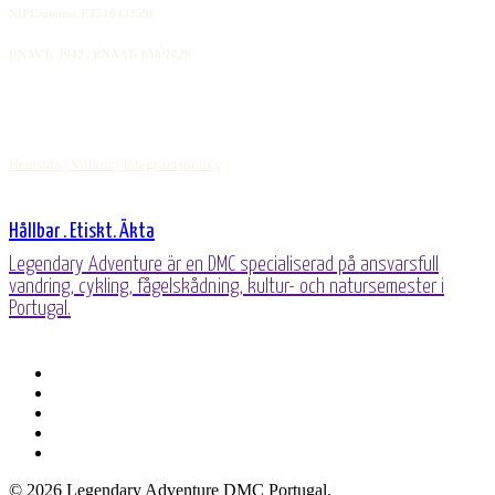
NIPC/moms: PT510433596
RNAVT: 3942 | RNAAT: 658/2020
Hemsida |
Villkor |
Integritetspolicy
Hållbar . Etiskt. Äkta
Legendary Adventure är en DMC specialiserad på ansvarsfull
vandring, cykling, fågelskådning, kultur- och natursemester i
Portugal.
Facebook
länkad
Youtube
telefon
e-
post
© 2026 Legendary Adventure DMC Portugal.