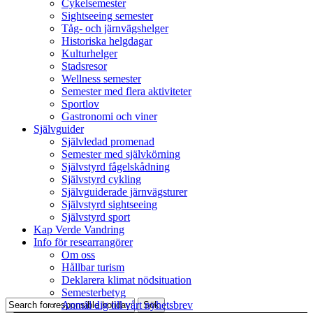
Cykelsemester
Sightseeing semester
Tåg- och järnvägshelger
Historiska helgdagar
Kulturhelger
Stadsresor
Wellness semester
Semester med flera aktiviteter
Sportlov
Gastronomi och viner
Självguider
Självledad promenad
Semester med självkörning
Självstyrd fågelskådning
Självstyrd cykling
Självguiderade järnvägsturer
Självstyrd sightseeing
Självstyrd sport
Kap Verde Vandring
Info för researrangörer
Om oss
Hållbar turism
Deklarera klimat nödsituation
Semesterbetyg
Anmäl dig till vårt nyhetsbrev
Sök