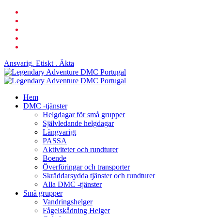
Hoppa
Facebook
till
länkad
huvudinnehåll
Youtube
telefon
e-
post
Ansvarig. Etiskt . Äkta
Sök
Meny
Hem
DMC -tjänster
Helgdagar för små grupper
Självledande helgdagar
Långvarigt
PASSA
Aktiviteter och rundturer
Boende
Överföringar och transporter
Skräddarsydda tjänster och rundturer
Alla DMC -tjänster
Små grupper
Vandringshelger
Fågelskådning Helger