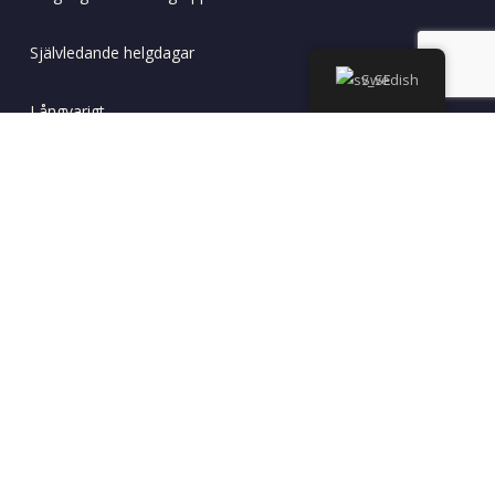
Självledande helgdagar
Swedish
Långvarigt
Skräddarsydda tjänster och rundturer
Våra DMC -tjänster
Info för researrangörer
Om oss
Hållbar turism
Deklarera klimat nödsituation