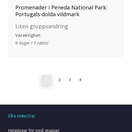
Promenader i Peneda National Park:
Portugals dolda vildmark
Liten gruppvandring
Varaktighet:
8 dagar / 7 nätter
1
2
3
4
Våra semestrar
Helgdagar för små grupper