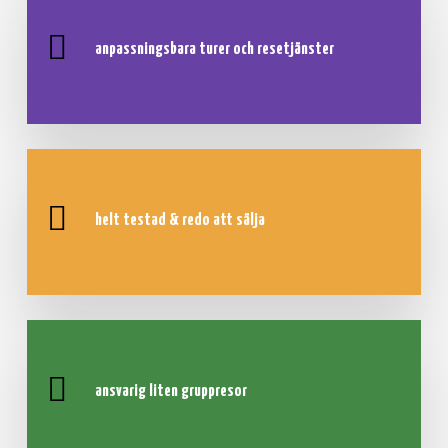
anpassningsbara turer och resetjänster
helt testad &
redo att sälja
ansvarig
liten gruppresor