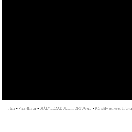
Hem
»
Våra tjänster
»
SJÄLVLEDAD JUL I PORTUGAL
»
Kör själv semester i Portu