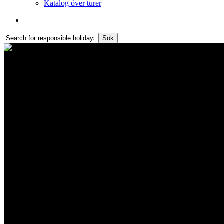
Katalog över turer
Sök
Sök
Stäng
sökning
Självkörningssemester i Portuga
Oberoende vägresor