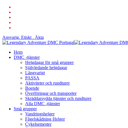
Hoppa
Facebook
till
länkad
huvudinnehåll
Youtube
telefon
e-
post
Ansvarig. Etiskt . Äkta
Sök
Meny
Hem
DMC -tjänster
Helgdagar för små grupper
Självledande helgdagar
Långvarigt
PASSA
Aktiviteter och rundturer
Boende
Överföringar och transporter
Skräddarsydda tjänster och rundturer
Alla DMC -tjänster
Små grupper
Vandringshelger
Fågelskådning Helger
Cykelsemester