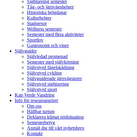
Sightseeing semester
Tåg- och järnvägshelger
Historiska helgdagar
Kulturhelger
Stadsresor
Wellness semester
Semester med flera aktiviteter
Sportlov
Gastronomi och viner
Självguider
Självledad promenad
Semester med självkörning
Självstyrd fågelskådning
Självstyrd cykling
Självguiderade järnvägsturer
Självstyrd sightseeing
Självstyrd sport
Kap Verde Vandring
Info för researrangörer
Om oss
Hållbar turism
Deklarera klimat nödsituation
Semesterbetyg
Anmäl dig till vårt nyhetsbrev
Kontakt