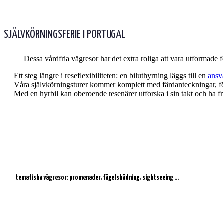
SJÄLVKÖRNINGSFERIE I PORTUGAL
Dessa vårdfria vägresor har det extra roliga att vara utformade 
Ett steg längre i reseflexibiliteten: en biluthyrning läggs till en
ansv
Våra självkörningsturer kommer komplett med färdanteckningar, fö
Med en hyrbil kan oberoende resenärer utforska i sin takt och ha fri
tematiska vägresor: promenader, fågelskådning, sightseeing ...