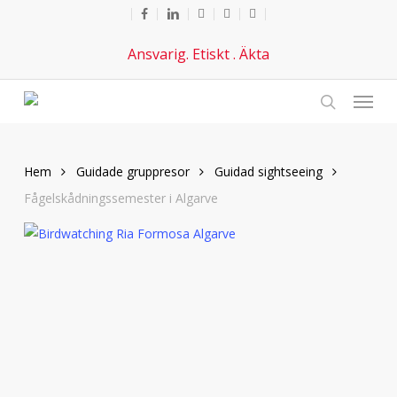
Hoppa
Facebook
länkad
Youtube
telefon
e-
till
post
Ansvarig. Etiskt . Äkta
huvudinnehåll
Meny
Sök
Hem
Guidade gruppresor
Guidad sightseeing
Fågelskådningssemester i Algarve