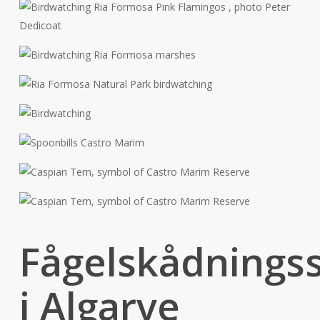
Fågelskådnings
i Algarve