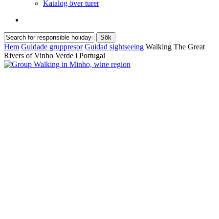
Katalog över turer
Sök
Sök
Stäng
Hem
Guidade gruppresor
Guidad sightseeing
Walking The Great
sökning
Rivers of Vinho Verde i Portugal