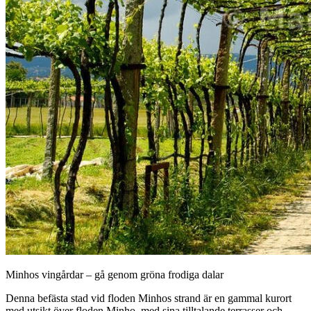
Minhos vingårdar – gå genom gröna frodiga dalar
Denna befästa stad vid floden Minhos strand är en gammal kurort
med utsikt över floden Minho, med sina tilltalande terrasser och