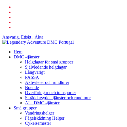
Hoppa
Facebook
Stäng
till
länkad
huvudinnehåll
Youtube
meny
telefon
e-
post
Ansvarig. Etiskt . Äkta
Sök
Meny
Hem
DMC -tjänster
Helgdagar för små grupper
Självledande helgdagar
Långvarigt
PASSA
Aktiviteter och rundturer
Boende
Överföringar och transporter
Skräddarsydda tjänster och rundturer
Alla DMC -tjänster
Små grupper
Vandringshelger
Fågelskådning Helger
Cykelsemester