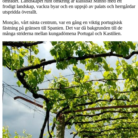
området. Landskapet runt omkring är klassiskt Minho med ett
frodigt landskap, vackra byar och en uppsjö av palats och herrgårdar
utspridda överallt.
Monção, vårt nästa centrum, var en gång en viktig portugisisk
fästning på gränsen till Spanien. Det var då bakgrunden till de
många striderna mellan kungadömena Portugal och Kastilien.