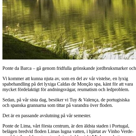
Ponte da Barca – gå genom fridfulla grönskande jordbruksmarker o
Vi kommer att kunna njuta av, som en del av vår vistelse, en lyxig
spabehandling på det lyxiga Caldas de Monção spa, känt för att vara
mycket fördelaktigt för andningsvägar, reumatism och ledproblem.
Sedan, på vår sista dag, besöker vi Tuy & Valença, de portugisiska
och spanska grannarna som tittar på varandra över floden.
Det är en passande avslutning på vår semester.
Ponte de Lima, vårt första centrum, är den äldsta staden i Portugal,
belägen bredvid floden Limas lugna vatten, i hjärtat av Vinho Verde-