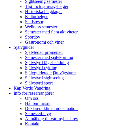
Sightseeing semester
Tåg- och järnvägshelger
Historiska helgdagar
Kulturhelger
Stadsresor
Wellness semester
Semester med flera aktiviteter
Sportlov
Gastronomi och viner
Självguider
Självledad promenad
Semester med självkörning
Självstyrd fågelskådning
Självstyrd cykling
Självguiderade järnvägsturer
Självstyrd sightseeing
Självstyrd sport
Kap Verde Vandring
Info för researrangörer
Om oss
Hållbar turism
Deklarera klimat nödsituation
Semesterbetyg
Anmäl dig till vårt nyhetsbrev
Kontakt