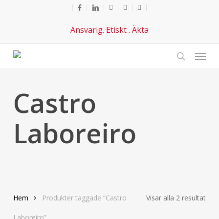
Hoppa
Facebook
länkad
Youtube
telefon
e-
till
post
Ansvarig. Etiskt . Äkta
huvudinnehåll
Meny
Sök
Castro
Laboreiro
Sort
Hem
Produkter taggade “Castro
Visar alla 2 resultat
efte
Laboreiro”