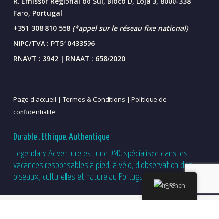
R. Emissor Regional do Sul, Bloco D, Loja 3, 8000-338
Faro, Portugal
+351 308 810 558
(*appel sur le réseau fixe national)
NIPC/TVA : PT510433596
RNAVT : 3942 | RNAAT : 658/2020
Page d'accueil |
Termes & Conditions |
Politique de
confidentialité
Durable . Ethique. Authentique
Legendary Adventure est une DMC spécialisée dans les
vacances responsables à pied, à vélo, d'observation des
oiseaux, culturelles et nature au Portugal.
French