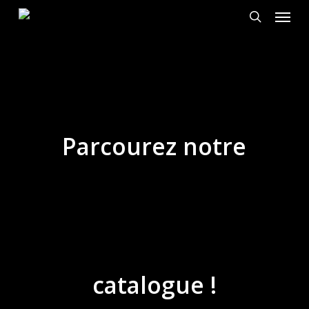
Menu
Passer
au
chercher
contenu
principal
Parcourez notre
catalogue !