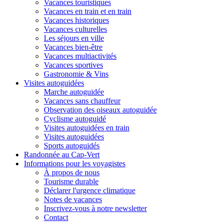
Vacances touristiques
Vacances en train et en train
Vacances historiques
Vacances culturelles
Les séjours en ville
Vacances bien-être
Vacances multiactivités
Vacances sportives
Gastronomie & Vins
Visites autoguidées
Marche autoguidée
Vacances sans chauffeur
Observation des oiseaux autoguidée
Cyclisme autoguidé
Visites autoguidées en train
Visites autoguidées
Sports autoguidés
Randonnée au Cap-Vert
Informations pour les voyagistes
À propos de nous
Tourisme durable
Déclarer l'urgence climatique
Notes de vacances
Inscrivez-vous à notre newsletter
Contact