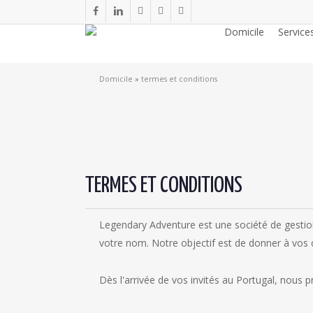
Passer
Facebook
lié
Youtube
téléphoner
e-
au
Domicile
Servic
mail
contenu
principal
Domicile
»
termes et conditions
TERMES ET CONDITIONS
Legendary Adventure est une société de gestion
votre nom. Notre objectif est de donner à vos c
Dès l'arrivée de vos invités au Portugal, nous p