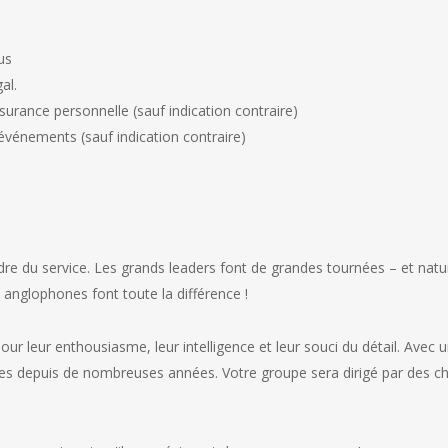
us
al.
urance personnelle (sauf indication contraire)
 événements (sauf indication contraire)
s
cadre du service. Les grands leaders font de grandes tournées – et na
 anglophones font toute la différence !
pour leur enthousiasme, leur intelligence et leur souci du détail. Av
nées depuis de nombreuses années. Votre groupe sera dirigé par des ch