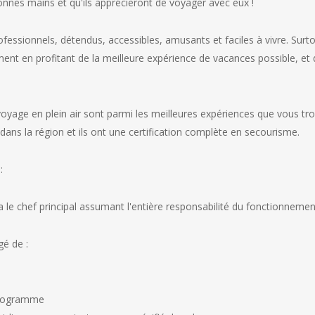
nnes mains et qu'ils apprécieront de voyager avec eux !
essionnels, détendus, accessibles, amusants et faciles à vivre. Surtou
t en profitant de la meilleure expérience de vacances possible, et 
yage en plein air sont parmi les meilleures expériences que vous tro
dans la région et ils ont une certification complète en secourisme.
:
ra le chef principal assumant l'entière responsabilité du fonctionnement
gé de :
 programme