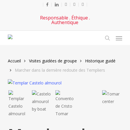
Passer
Facebook
lié
Youtube
téléphoner
e-
au
mail
Responsable . Éthique .
contenu
Authentique
principal
Menu
chercher
Accueil
Visites guidées de groupe
Historique guidé
Marcher dans la dernière redoute des Templiers