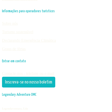
Informações para operadores turísticos
Sobre nós
Turismo sustentável
Declarando Emergência Climática
Graus de férias
Entrar em contato
Contacte-nos - telefone ou e-mail
Inscreva-se no nosso boletim
Legendary Adventure DMC
Legendaventura, Lda