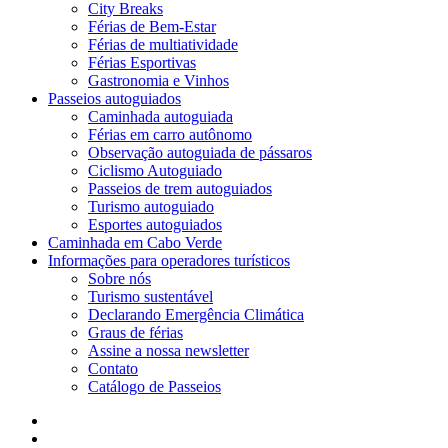
City Breaks
Férias de Bem-Estar
Férias de multiatividade
Férias Esportivas
Gastronomia e Vinhos
Passeios autoguiados
Caminhada autoguiada
Férias em carro autônomo
Observação autoguiada de pássaros
Ciclismo Autoguiado
Passeios de trem autoguiados
Turismo autoguiado
Esportes autoguiados
Caminhada em Cabo Verde
Informações para operadores turísticos
Sobre nós
Turismo sustentável
Declarando Emergência Climática
Graus de férias
Assine a nossa newsletter
Contato
Catálogo de Passeios
o
Facebook
LinkedIn