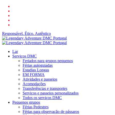
Ir
o
para
Facebook
LinkedIn
o
YouTube
conteúdo
telefone
principal
o
email
Responsável. Ético. Autêntico
search
Cardápio
Lar
Serviços DMC
Feriados para grupos pequenos
Férias autoguiadas
Estadias Longas
EM FORMA
Atividades e passeios
Acomodações
Transferências e transportes
Serviços e passeios personalizados
Todos os serviços DMC
Pequenos grupos
Férias Pedestres
Férias para observação de pássaros