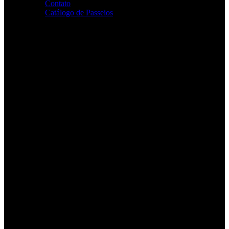
Fechar
Contato
pesquisa
Catálogo de Passeios
search
Emergência Climática