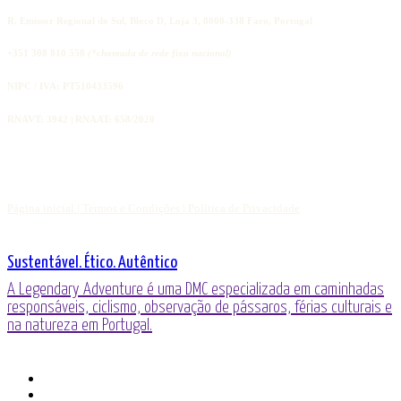
R. Emissor Regional do Sul, Bloco D, Loja 3, 8000-338 Faro, Portugal
+351 308 810 558
(*chamada de rede fixa nacional)
NIPC / IVA: PT510433596
RNAVT: 3942 | RNAAT: 658/2020
Página inicial |
Termos e Condições |
Política de Privacidade
Sustentável. Ético. Autêntico
A Legendary Adventure é uma DMC especializada em caminhadas
responsáveis, ciclismo, observação de pássaros, férias culturais e
na natureza em Portugal.
o
Facebook
LinkedIn