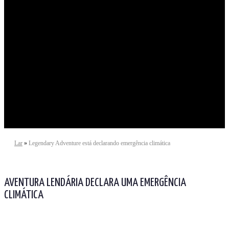
Advogando pela mudança
Lar
»
Legendary Adventure está declarando emergência climática
AVENTURA LENDÁRIA DECLARA UMA EMERGÊNCIA
CLIMÁTICA