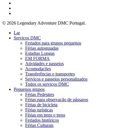
YouTube
telefone
o
email
© 2026 Legendary Adventure DMC Portugal.
Fechar
Lar
Menu
Serviços DMC
Feriados para grupos pequenos
Férias autoguiadas
Estadias Longas
EM FORMA
Atividades e passeios
Acomodações
Transferências e transportes
Serviços e passeios personalizados
Todos os serviços DMC
Pequenos grupos
Férias Pedestres
Férias para observação de pássaros
Férias de bicicleta
Férias turísticas
Férias em trens e trens
Feriados históricos
Férias Culturais