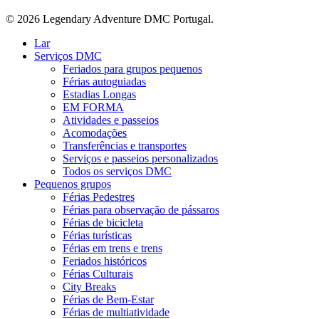
email
© 2026 Legendary Adventure DMC Portugal.
Fechar
Lar
Menu
Serviços DMC
Feriados para grupos pequenos
Férias autoguiadas
Estadias Longas
EM FORMA
Atividades e passeios
Acomodações
Transferências e transportes
Serviços e passeios personalizados
Todos os serviços DMC
Pequenos grupos
Férias Pedestres
Férias para observação de pássaros
Férias de bicicleta
Férias turísticas
Férias em trens e trens
Feriados históricos
Férias Culturais
City Breaks
Férias de Bem-Estar
Férias de multiatividade