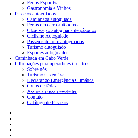
Férias Esportivas
Gastronomia e Vinhos
Passeios autoguiados
Caminhada autoguiada
Férias em carro autônomo
Observação autoguiada de pássaros
Ciclismo Autoguiado
Passeios de trem autoguiados
Turismo autoguiado
Esportes autoguiados
Caminhada em Cabo Verde
Informações para operadores turísticos
Sobre nós
Turismo sustentável
Declarando Emergência Climática
Graus de férias
Assine a nossa newsletter
Contato
Catálogo de Passeios
o
Facebook
LinkedIn
YouTube
telefone
o