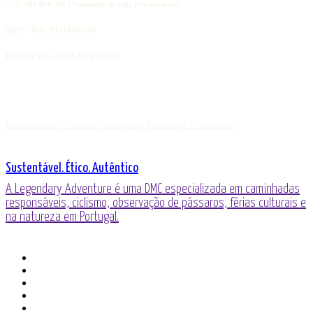
+351 308 810 558
(*chamada de rede fixa nacional)
NIPC / IVA: PT510433596
RNAVT: 3942 | RNAAT: 658/2020
Página inicial |
Termos e Condições |
Política de Privacidade
Sustentável. Ético. Autêntico
A Legendary Adventure é uma DMC especializada em caminhadas
responsáveis, ciclismo, observação de pássaros, férias culturais e
na natureza em Portugal.
o
Facebook
LinkedIn
YouTube
telefone
o