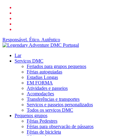
Ir
o
para
Facebook
LinkedIn
o
YouTube
conteúdo
telefone
principal
o
email
Responsável. Ético. Autêntico
search
Cardápio
Lar
Serviços DMC
Feriados para grupos pequenos
Férias autoguiadas
Estadias Longas
EM FORMA
Atividades e passeios
Acomodações
Transferências e transportes
Serviços e passeios personalizados
Todos os serviços DMC
Pequenos grupos
Férias Pedestres
Férias para observação de pássaros
Férias de bicicleta