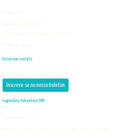
Sobre nós
Turismo sustentável
Declarando Emergência Climática
Graus de férias
Entrar em contato
Contacte-nos - telefone ou e-mail
Inscreva-se no nosso boletim
Legendary Adventure DMC
Legendaventura, Lda
R. Emissor Regional do Sul, Bloco D, Loja 3, 8000-338 Faro, Portugal