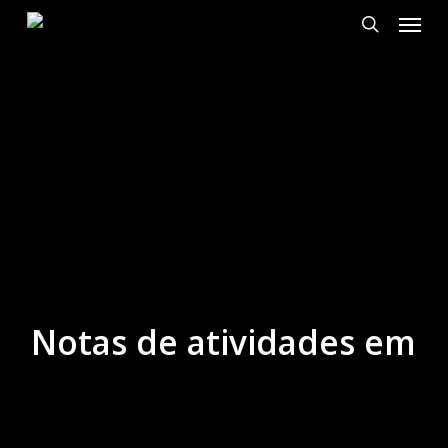
Cardá
Ir
para
search
o
conteúdo
principal
Notas de atividades em