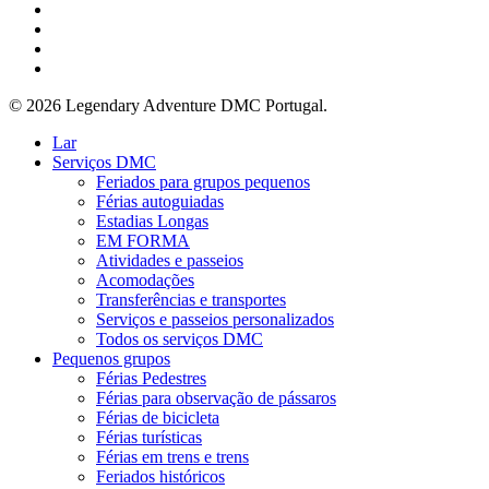
Facebook
LinkedIn
YouTube
telefone
o
email
© 2026 Legendary Adventure DMC Portugal.
Fechar
Lar
Menu
Serviços DMC
Feriados para grupos pequenos
Férias autoguiadas
Estadias Longas
EM FORMA
Atividades e passeios
Acomodações
Transferências e transportes
Serviços e passeios personalizados
Todos os serviços DMC
Pequenos grupos
Férias Pedestres
Férias para observação de pássaros
Férias de bicicleta
Férias turísticas
Férias em trens e trens
Feriados históricos