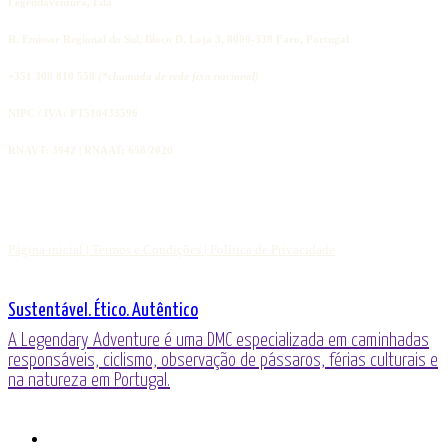
Legendaventura, Lda
R. Emissor Regional do Sul, Bloco D, Loja 3, 8000-338 Faro, Portugal
+351 308 810 558
(*chamada de rede fixa nacional)
NIPC / IVA: PT510433596
RNAVT: 3942 | RNAAT: 658/2020
Página inicial |
Termos e Condições |
Política de Privacidade
Sustentável. Ético. Autêntico
A Legendary Adventure é uma DMC especializada em caminhadas
responsáveis, ciclismo, observação de pássaros, férias culturais e
na natureza em Portugal.
o