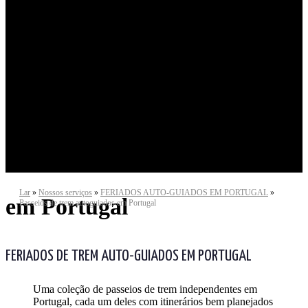
Lar
»
Nossos serviços
»
FERIADOS AUTO-GUIADOS EM PORTUGAL
»
em Portugal
Passeios de trem autoguiados em Portugal
FERIADOS DE TREM AUTO-GUIADOS EM PORTUGAL
Uma coleção de passeios de trem independentes em
Portugal, cada um deles com itinerários bem planejados