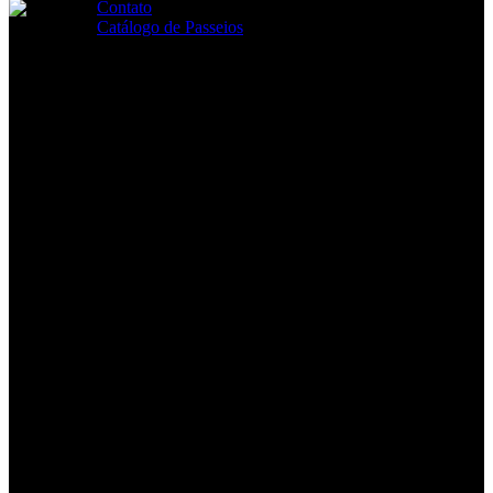
Fechar
Contato
pesquisa
Catálogo de Passeios
search
Passeios de trem autoguiados