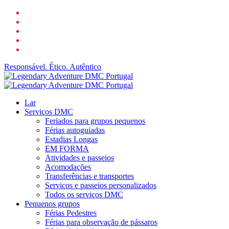
Ir
o
para
Facebook
LinkedIn
o
YouTube
conteúdo
telefone
principal
o
email
Responsável. Ético. Autêntico
search
Cardápio
Lar
Serviços DMC
Feriados para grupos pequenos
Férias autoguiadas
Estadias Longas
EM FORMA
Atividades e passeios
Acomodações
Transferências e transportes
Serviços e passeios personalizados
Todos os serviços DMC
Pequenos grupos
Férias Pedestres
Férias para observação de pássaros