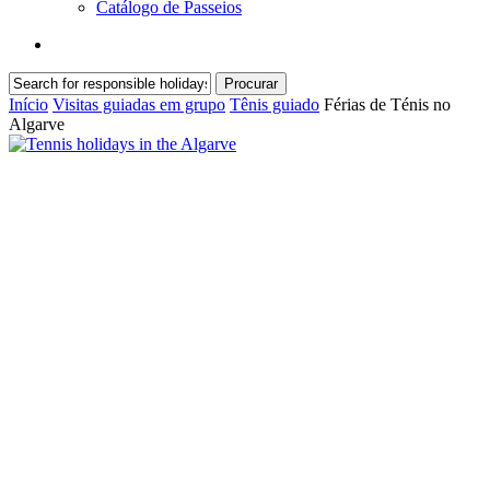
Catálogo de Passeios
search
Procurar
Fechar
Início
Visitas guiadas em grupo
Tênis guiado
Férias de Ténis no
pesquisa
Algarve