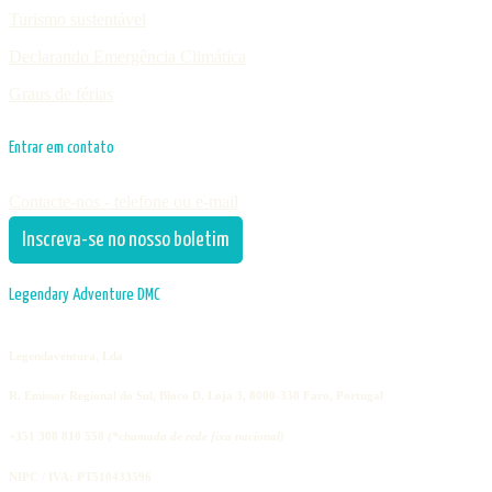
Turismo sustentável
Declarando Emergência Climática
Graus de férias
Entrar em contato
Contacte-nos - telefone ou e-mail
Inscreva-se no nosso boletim
Legendary Adventure DMC
Legendaventura, Lda
R. Emissor Regional do Sul, Bloco D, Loja 3, 8000-338 Faro, Portugal
+351 308 810 558
(*chamada de rede fixa nacional)
NIPC / IVA: PT510433596