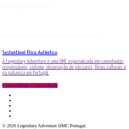
RNAVT: 3942 | RNAAT: 658/2020
Página inicial |
Termos e Condições |
Política de Privacidade
Sustentável. Ético. Autêntico
A Legendary Adventure é uma DMC especializada em caminhadas
responsáveis, ciclismo, observação de pássaros, férias culturais e
na natureza em Portugal.
Compartilhado
Compartilhado
Compartilhado
o
Facebook
LinkedIn
YouTube
telefone
o
email
© 2026 Legendary Adventure DMC Portugal.