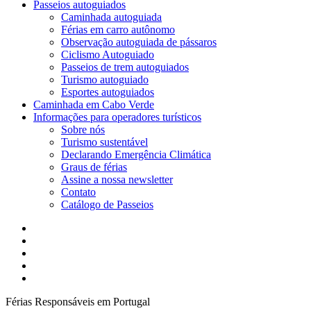
Passeios autoguiados
Caminhada autoguiada
Férias em carro autônomo
Observação autoguiada de pássaros
Ciclismo Autoguiado
Passeios de trem autoguiados
Turismo autoguiado
Esportes autoguiados
Caminhada em Cabo Verde
Informações para operadores turísticos
Sobre nós
Turismo sustentável
Declarando Emergência Climática
Graus de férias
Assine a nossa newsletter
Contato
Catálogo de Passeios
o
Facebook
LinkedIn
YouTube
telefone
o
email
Férias Responsáveis em Portugal