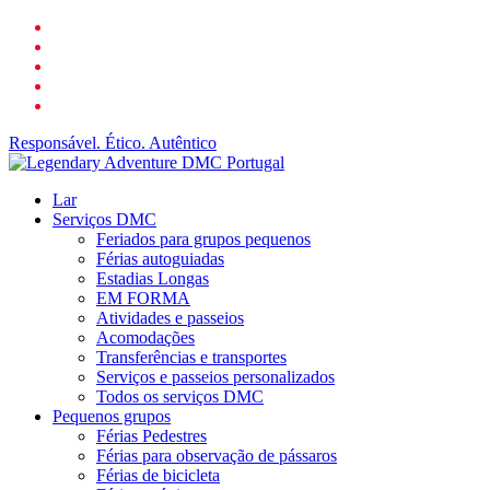
Ir
o
para
Facebook
LinkedIn
o
YouTube
conteúdo
telefone
principal
o
email
Responsável. Ético. Autêntico
search
Cardápio
Lar
Serviços DMC
Feriados para grupos pequenos
Férias autoguiadas
Estadias Longas
EM FORMA
Atividades e passeios
Acomodações
Transferências e transportes
Serviços e passeios personalizados
Todos os serviços DMC
Pequenos grupos
Férias Pedestres
Férias para observação de pássaros
Férias de bicicleta