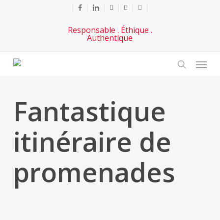
Passer
Facebook
lié
Youtube
téléphoner
e-
au
mail
Responsable . Éthique .
contenu
Authentique
principal
Menu
chercher
Fantastique
itinéraire de
promenades