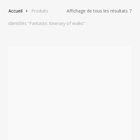
Trié
Accueil
Produits
Affichage de tous les résultats 7
par
identifiés “Fantastic itinerary of walks”
le
plus
réce