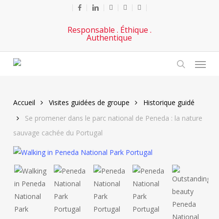
Passer
Facebook
lié
Youtube
téléphoner
e-
au
mail
Responsable . Éthique .
contenu
Authentique
principal
Menu
chercher
Accueil
Visites guidées de groupe
Historique guidé
Se promener dans le parc national de Peneda : la nature
sauvage cachée du Portugal