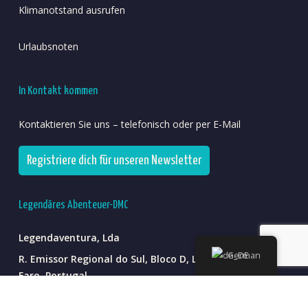
Klimanotstand ausrufen
Urlaubsnoten
In Kontakt kommen
Kontaktieren Sie uns – telefonisch oder per E-Mail
Registriere dich für unseren Newsletter
Legendäres Abenteuer-DMC
Legendaventura, Lda
German
R. Emissor Regional do Sul, Bloco D, Loja 3, 8000-338
Faro, Portugal
+351 308 810 558
(*nationales Festnetzgespräch)