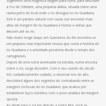
Sugerimos uma magnífica viagem para norte, para descobrir
a Foz de Odeleite, uma pequena aldeia, situada sobre uma
ravina perto do local onde o rio desagua no rio Guadiana.
Este é um paraíso natural com casas nas encostas mais
altas da margem do rio Guadiana e hortas e vinhas que
descem até ao rio.
Não muito longe daqui, em Guerreiros do Rio encontra-se
um pequeno mas importante museu que conta a história do
rio Guadiana e a actividade piscatória desde o tempo dos
cartagineses.
Depois de uma curva acentuada na estrada, numa encosta
sobre o rio, surge Alcoutim. Com o seu castelo do século
XVI, cuidadosamente cuidado, a observar-nos do alto,
descobrirá alguns dos segredos do contrabando entre as
margens rochosas do rio Guadiana, que acabou por
estabelecer laços estreitos com o povo andaluz da margem
oposta.
Ao dirigir para o sul em direção a Santa Rita, você se