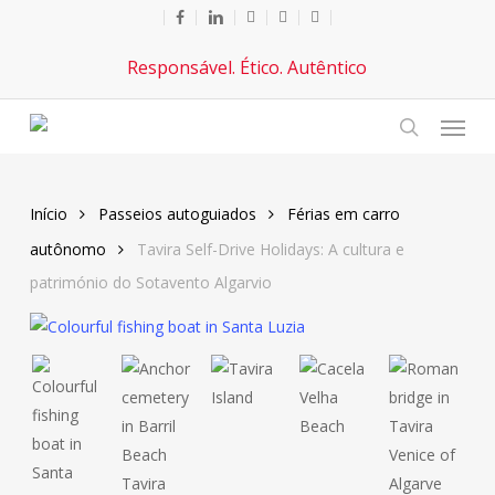
Ir
o
LinkedIn
YouTube
telefone
o
para
Facebook
email
Responsável. Ético. Autêntico
o
conteúdo
Cardá
principal
search
Início
Passeios autoguiados
Férias em carro
autônomo
Tavira Self-Drive Holidays: A cultura e
património do Sotavento Algarvio