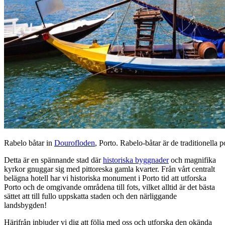
Rabelo båtar in
Dourofloden
, Porto. Rabelo-båtar är de traditionella 
Detta är en spännande stad där
historiska byggnader
och magnifika
kyrkor gnuggar sig med pittoreska gamla kvarter. Från vårt centralt
belägna hotell har vi historiska monument i Porto tid att utforska
Porto och de omgivande områdena till fots, vilket alltid är det bästa
sättet att till fullo uppskatta staden och den närliggande
landsbygden!
Härifrån inbjuder vi dig att följa med oss och utforska den okända