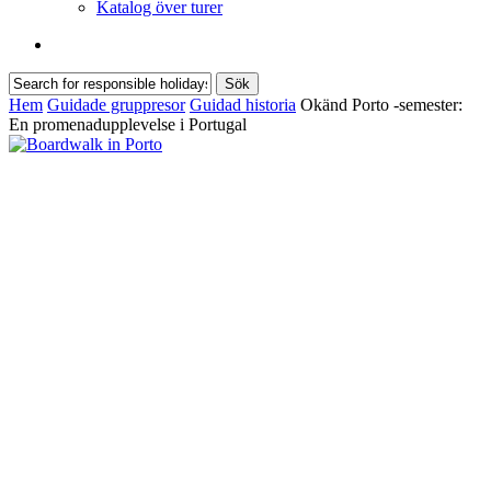
Katalog över turer
Sök
Sök
Stäng
Hem
Guidade gruppresor
Guidad historia
Okänd Porto -semester:
sökning
En promenadupplevelse i Portugal