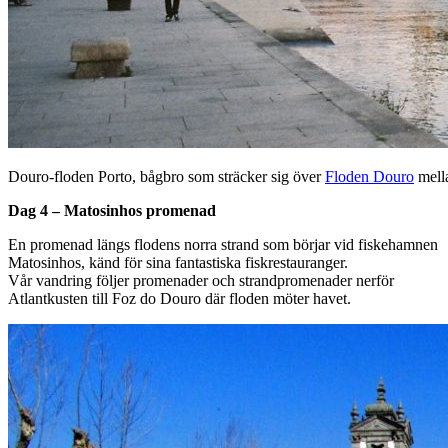
Douro-floden Porto, bågbro som sträcker sig över
Floden Douro
mell
Dag 4 – Matosinhos promenad
En promenad längs flodens norra strand som börjar vid fiskehamnen
Matosinhos, känd för sina fantastiska fiskrestauranger.
Vår vandring följer promenader och strandpromenader nerför
Atlantkusten till Foz do Douro där floden möter havet.