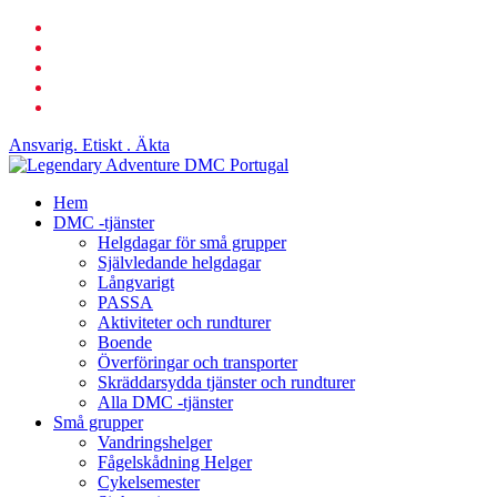
Hoppa
Facebook
till
länkad
huvudinnehåll
Youtube
telefon
e-
post
Ansvarig. Etiskt . Äkta
Sök
Meny
Hem
DMC -tjänster
Helgdagar för små grupper
Självledande helgdagar
Långvarigt
PASSA
Aktiviteter och rundturer
Boende
Överföringar och transporter
Skräddarsydda tjänster och rundturer
Alla DMC -tjänster
Små grupper
Vandringshelger
Fågelskådning Helger
Cykelsemester