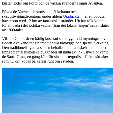
kusten söder om Porto och de vackra stränderna längs Atlanten.
Póvoa de Varzim – historiskt en fiskehamn och
skeppsbyggnadscentrum under åldern
Upptäckter
– är en populär
havsresort med 12 km av fantastiska stränder. Hit har folk kommit
för att bada i det jodrika vattnet (från det lokala tången) sedan slutet
av 1800-talet.
Vila do Conde är en härlig kuststad som ligger vid mynningen av
floden Ave känd för sin traditionella båtbygge och spetstillverkning.
Den traditionella gamla staden behåller sin lilla fiskehamn och det
finns ett antal historiska byggnader att njuta av, inklusive Convento
de Santa Clara, en gång känt för sina klostergodis – läckra sötsaker
som nu kan köpas på kaféer runt om i staden.