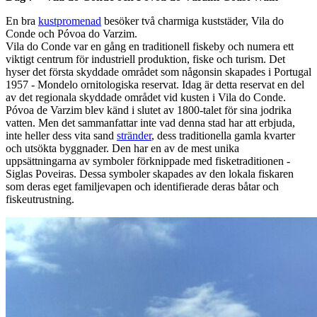
En bra
kustpromenad
besöker två charmiga kuststäder, Vila do
Conde och Póvoa do Varzim.
Vila do Conde var en gång en traditionell fiskeby och numera ett
viktigt centrum för industriell produktion, fiske och turism. Det
hyser det första skyddade området som någonsin skapades i Portugal
1957 - Mondelo ornitologiska reservat. Idag är detta reservat en del
av det regionala skyddade området vid kusten i Vila do Conde.
Póvoa de Varzim blev känd i slutet av 1800-talet för sina jodrika
vatten. Men det sammanfattar inte vad denna stad har att erbjuda,
inte heller dess vita sand
stränder
, dess traditionella gamla kvarter
och utsökta byggnader. Den har en av de mest unika
uppsättningarna av symboler förknippade med fisketraditionen -
Siglas Poveiras. Dessa symboler skapades av den lokala fiskaren
som deras eget familjevapen och identifierade deras båtar och
fiskeutrustning.