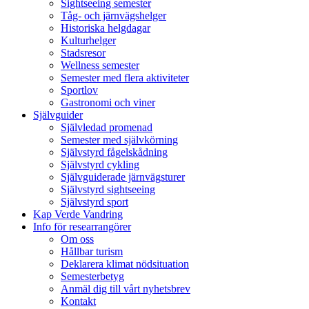
Sightseeing semester
Tåg- och järnvägshelger
Historiska helgdagar
Kulturhelger
Stadsresor
Wellness semester
Semester med flera aktiviteter
Sportlov
Gastronomi och viner
Självguider
Självledad promenad
Semester med självkörning
Självstyrd fågelskådning
Självstyrd cykling
Självguiderade järnvägsturer
Självstyrd sightseeing
Självstyrd sport
Kap Verde Vandring
Info för researrangörer
Om oss
Hållbar turism
Deklarera klimat nödsituation
Semesterbetyg
Anmäl dig till vårt nyhetsbrev
Kontakt