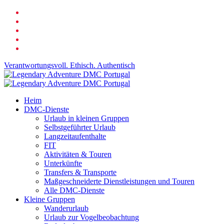
Zum
Facebook
Hauptinhalt
verlinktin
springen
Youtube
Telefon
Email
Verantwortungsvoll. Ethisch. Authentisch
Suche
Speisekarte
Heim
DMC-Dienste
Urlaub in kleinen Gruppen
Selbstgeführter Urlaub
Langzeitaufenthalte
FIT
Aktivitäten & Touren
Unterkünfte
Transfers & Transporte
Maßgeschneiderte Dienstleistungen und Touren
Alle DMC-Dienste
Kleine Gruppen
Wanderurlaub
Urlaub zur Vogelbeobachtung