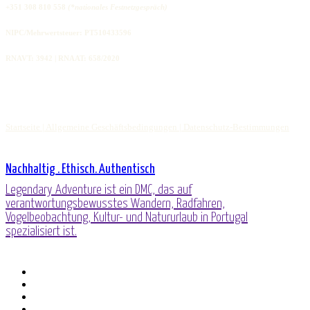
+351 308 810 558
(*nationales Festnetzgespräch)
NIPC/Mehrwertsteuer: PT510433596
RNAVT: 3942 | RNAAT: 658/2020
Startseite |
Allgemeine Geschäftsbedingungen |
Datenschutz-Bestimmungen
Nachhaltig . Ethisch. Authentisch
Legendary Adventure ist ein DMC, das auf
verantwortungsbewusstes Wandern, Radfahren,
Vogelbeobachtung, Kultur- und Natururlaub in Portugal
spezialisiert ist.
Facebook
verlinktin
Youtube
Telefon