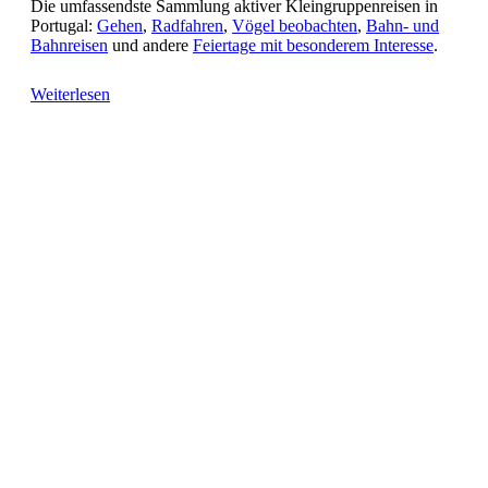
Die umfassendste Sammlung aktiver Kleingruppenreisen in
Portugal:
Gehen
,
Radfahren
,
Vögel beobachten
,
Bahn- und
Bahnreisen
und andere
Feiertage mit besonderem Interesse
.
Weiterlesen