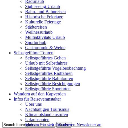
Radurlaub
Sightseeing-Urlaub
Bahn- und Bahnreisen
Historische Feiertage
Kulturelle Feiertage
Städtereisen
Wellnessurlaub
Multiaktivitäts-Urlaub
Sporturlaub
Gastronomie & Weine
Selbstgeführte Touren
Selbstgeführtes Gehen
Urlaub mit Selbstfahrer
Selbstgeführte Vogelbeobachtung
Selbstgeführtes Radfahren
Selbstgeführte Bahntouren
Selbstgeführte Besichtigungen
Selbstgeführte Sportarten
Wandern auf den Kapverden
Infos für Reiseveranstalter
Über uns
Nachhaltigen Tourismus
Klimanotstand ausrufen
Urlaubsnoten
Melden Sie sich für unseren Newsletter an
Suche