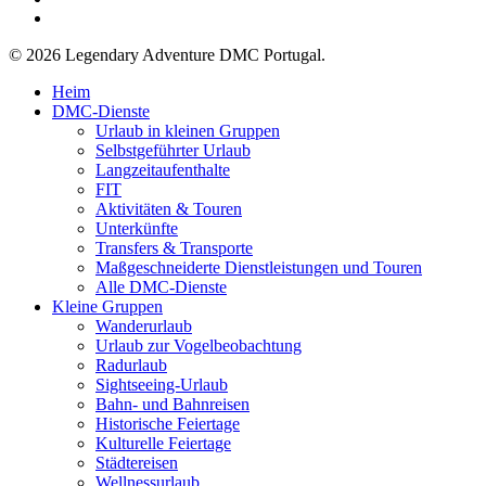
Email
© 2026 Legendary Adventure DMC Portugal.
Menü
Heim
schließen
DMC-Dienste
Urlaub in kleinen Gruppen
Selbstgeführter Urlaub
Langzeitaufenthalte
FIT
Aktivitäten & Touren
Unterkünfte
Transfers & Transporte
Maßgeschneiderte Dienstleistungen und Touren
Alle DMC-Dienste
Kleine Gruppen
Wanderurlaub
Urlaub zur Vogelbeobachtung
Radurlaub
Sightseeing-Urlaub
Bahn- und Bahnreisen
Historische Feiertage
Kulturelle Feiertage
Städtereisen
Wellnessurlaub