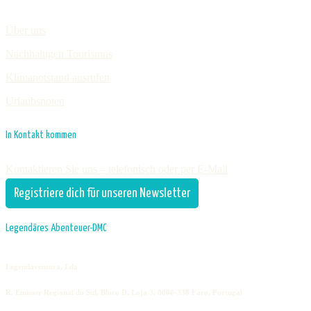
Über uns
Nachhaltigen Tourismus
Klimanotstand ausrufen
Urlaubsnoten
In Kontakt kommen
Kontaktieren Sie uns – telefonisch oder per E-Mail
Registriere dich für unseren Newsletter
Legendäres Abenteuer-DMC
Legendaventura, Lda
R. Emissor Regional do Sul, Bloco D, Loja 3, 8000-338 Faro, Portugal