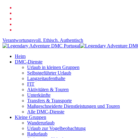
Zum
Facebook
Hauptinhalt
verlinktin
springen
Youtube
Telefon
Email
Verantwortungsvoll. Ethisch. Authentisch
Suche
Speisekarte
Heim
DMC-Dienste
Urlaub in kleinen Gruppen
Selbstgeführter Urlaub
Langzeitaufenthalte
FIT
Aktivitäten & Touren
Unterkünfte
Transfers & Transporte
Maßgeschneiderte Dienstleistungen und Touren
Alle DMC-Dienste
Kleine Gruppen
Wanderurlaub
Urlaub zur Vogelbeobachtung
Radurlaub