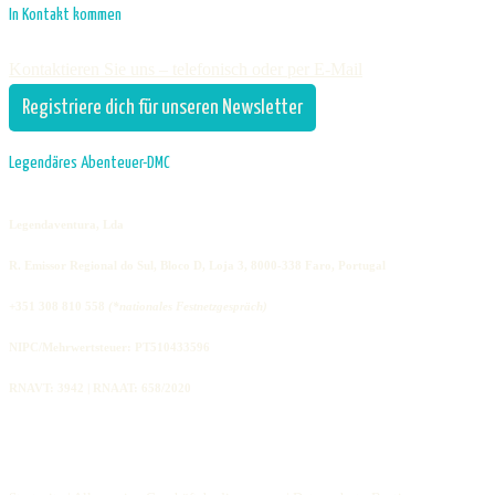
In Kontakt kommen
Kontaktieren Sie uns – telefonisch oder per E-Mail
Registriere dich für unseren Newsletter
Legendäres Abenteuer-DMC
Legendaventura, Lda
R. Emissor Regional do Sul, Bloco D, Loja 3, 8000-338 Faro, Portugal
+351 308 810 558
(*nationales Festnetzgespräch)
NIPC/Mehrwertsteuer: PT510433596
RNAVT: 3942 | RNAAT: 658/2020