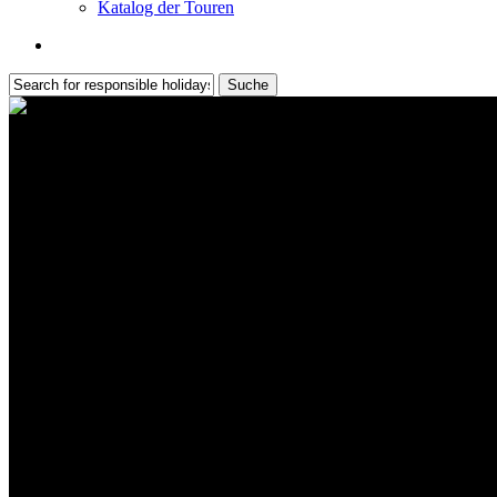
Katalog der Touren
Suche
Suche
Suche
schließen
FIT - Unabhängiger Reisender
Dienstleistungen für unabhängige Gäste