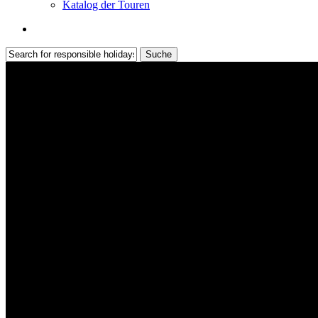
Katalog der Touren
Suche
Suche
Suche
schließen
Über uns
Ihr DMC-Partner in Portugal