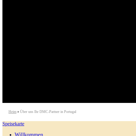
Heim
»
Über uns Ihr DMC-Partner in Portugal
Speisekarte
Willkommen