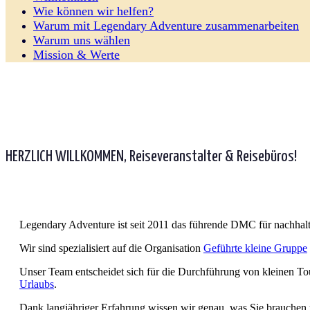
Wie können wir helfen?
Warum mit Legendary Adventure zusammenarbeiten
Warum uns wählen
Mission & Werte
HERZLICH WILLKOMMEN, Reiseveranstalter & Reisebüros!
Legendary Adventure ist seit 2011 das führende DMC für nachhal
Wir sind spezialisiert auf die Organisation
Geführte kleine Gruppe
Unser Team entscheidet sich für die Durchführung von kleinen Tou
Urlaubs
.
Dank langjähriger Erfahrung wissen wir genau, was Sie brauchen un