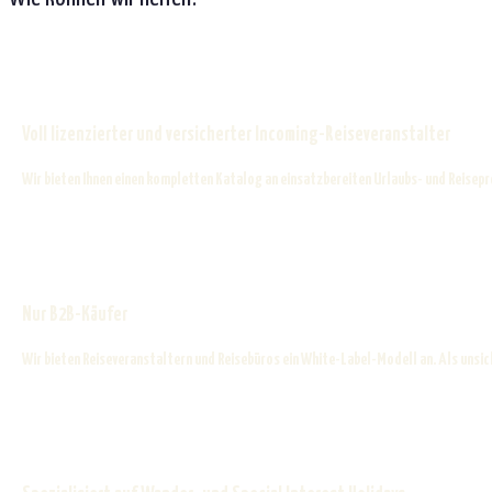
Voll lizenzierter und versicherter Incoming-Reiseveranstalter
Wir bieten Ihnen einen kompletten Katalog an einsatzbereiten Urlaubs- und Reisep
Nur B2B-Käufer
Wir bieten Reiseveranstaltern und Reisebüros ein White-Label-Modell an. Als unsic