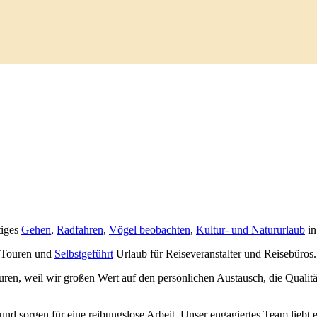
tiges
Gehen
,
Radfahren
,
Vögel beobachten
,
Kultur- und Natururlaub
in
Touren und
Selbstgeführt
Urlaub für Reiseveranstalter und Reisebüros.
ren, weil wir großen Wert auf den persönlichen Austausch, die Qualitä
d sorgen für eine reibungslose Arbeit. Unser engagiertes Team liebt e