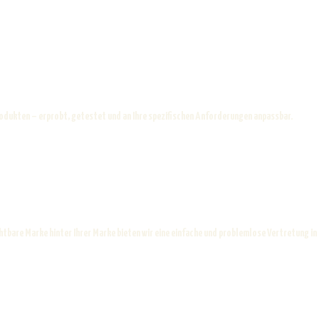
rodukten – erprobt, getestet und an Ihre spezifischen Anforderungen anpassbar.
htbare Marke hinter Ihrer Marke bieten wir eine einfache und problemlose Vertretung in