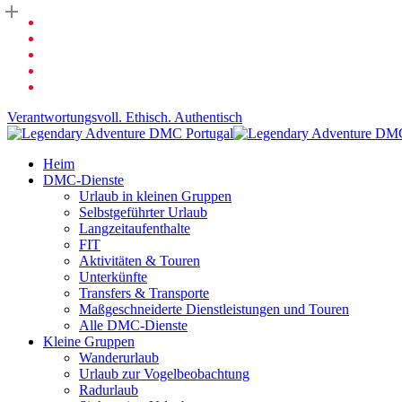
Zum
Facebook
Hauptinhalt
verlinktin
springen
Youtube
Telefon
Email
Verantwortungsvoll. Ethisch. Authentisch
Suche
Speisekarte
Heim
DMC-Dienste
Urlaub in kleinen Gruppen
Selbstgeführter Urlaub
Langzeitaufenthalte
FIT
Aktivitäten & Touren
Unterkünfte
Transfers & Transporte
Maßgeschneiderte Dienstleistungen und Touren
Alle DMC-Dienste
Kleine Gruppen
Wanderurlaub
Urlaub zur Vogelbeobachtung
Radurlaub