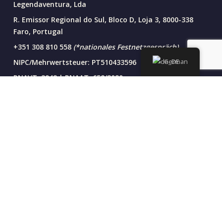
Legendaventura, Lda
R. Emissor Regional do Sul, Bloco D, Loja 3, 8000-338
Faro, Portugal
+351 308 810 558
(*nationales Festnetzgespräch)
NIPC/Mehrwertsteuer: PT510433596
German
RNAVT: 3942 | RNAAT: 658/2020
Startseite |
Allgemeine Geschäftsbedingungen |
Datenschutz-
Bestimmungen
Nachhaltig . Ethisch. Authentisch
Legendary Adventure ist ein DMC, das auf
verantwortungsbewusstes Wandern, Radfahren,
Vogelbeobachtung, Kultur- und Natururlaub in Portugal
spezialisiert ist.