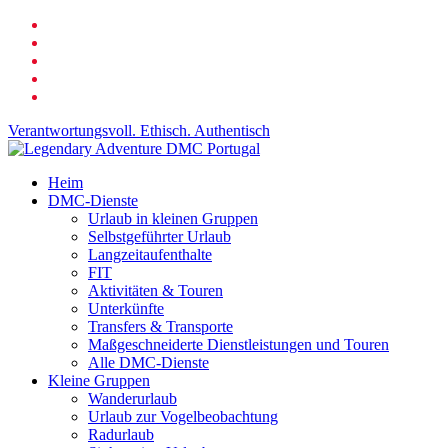
Zum
Facebook
Hauptinhalt
verlinktin
springen
Youtube
Telefon
Email
Verantwortungsvoll. Ethisch. Authentisch
Suche
Speisekarte
Heim
DMC-Dienste
Urlaub in kleinen Gruppen
Selbstgeführter Urlaub
Langzeitaufenthalte
FIT
Aktivitäten & Touren
Unterkünfte
Transfers & Transporte
Maßgeschneiderte Dienstleistungen und Touren
Alle DMC-Dienste
Kleine Gruppen
Wanderurlaub
Urlaub zur Vogelbeobachtung
Radurlaub